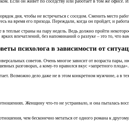
м. Если он живет по соседству или работает в том же офисе. И
порядок дня, чтобы не встречаться с соседом. Сменить место раб
сь на время его прихода. Переждали, когда он пройдет, и работ
 в теплые страны на пару недель. Ведь должно пройти некоторое
ярких впечатлений, без напоминаний о разлуке – это то, что ва
веты психолога в зависимости от ситуа
иверсальных советов. Очень многое зависит от возраста пары, 
ушевных разговорах, а кому-то нравился вкус «запретного плода».
тает. Возможно дело даже не в этом конкретном мужчине, а в тех
отношениях. Женщину что-то не устраивало, и она пыталась вос
ношения, чем бесконечно метаться от одного романа к другому