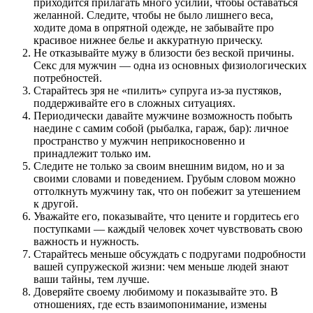
приходится прилагать много усилий, чтобы оставаться
желанной. Следите, чтобы не было лишнего веса,
ходите дома в опрятной одежде, не забывайте про
красивое нижнее белье и аккуратную прическу.
Не отказывайте мужу в близости без веской причины.
Секс для мужчин — одна из основных физиологических
потребностей.
Старайтесь зря не «пилить» супруга из-за пустяков,
поддерживайте его в сложных ситуациях.
Периодически давайте мужчине возможность побыть
наедине с самим собой (рыбалка, гараж, бар): личное
пространство у мужчин неприкосновенно и
принадлежит только им.
Следите не только за своим внешним видом, но и за
своими словами и поведением. Грубым словом можно
оттолкнуть мужчину так, что он побежит за утешением
к другой.
Уважайте его, показывайте, что цените и гордитесь его
поступками — каждый человек хочет чувствовать свою
важность и нужность.
Старайтесь меньше обсуждать с подругами подробности
вашей супружеской жизни: чем меньше людей знают
ваши тайны, тем лучше.
Доверяйте своему любимому и показывайте это. В
отношениях, где есть взаимопонимание, измены