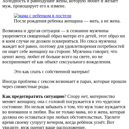
Холодность и равнодушие жены, которую любит и желает
муж, провоцирует его к измене.
После рождения ребенка женщина — мать, а не жена.
Возможна и другая ситуация — в сознании мужчины
укореняется священный образ матери его детей, этот образ ни
в коем случае не должен оскверняться. Но секса мужчина
жаждет всё равно, поэтому для удовлетворения потребностей
он ищет себе женщину на стороне. Мужчина говорит, что
ценит жену, любит её больше всего на свете, но не
воспринимает её как объект сексуального вожделения.
Это как спать с собственной матерью!
Иногда проблема с сексом возникает в парах, которые прошли
через совместные роды.
Как предотвратить ситуацию
? Спору нет, материнство
меняет женщину, она с головой погружается в это чудесное
состояние. Но нельзя забывать о том, что муж тоже нуждается
во внимании и любви. Вы не только мама, но и жена, которая
должна ею оставаться при любых обстоятельствах. Уделите
время своему супругу вечером, когда ребёнок уснёт. Вот
увидите, муж оценит ваше расположение.