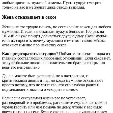
любые причины мужской измены. Пусть супруг смотрит
только на вас и не желает даже отводить взгляд.
Жена отказывает в сексе
Женщине это трудно понять, но секс крайне важен для любого
мужчины. И если вы отказали мужу в близости 100 раз, на
101-ый он уже пойдёт добиваться другую даму. Сами мужья,
если их спросить почему мужчины изменяют своим жёнам,
отвечают именно про нехватку секса.
Как предотвратить ситуацию
? Поймите, что секс — одна из
главных составляющих любовных отношений. Если секса нет,
это уже больше похоже на сожительство брата и сестры, но
ведь это неправильно.
Да, вы можете быть уставшей, не в настроении, с
критическими днями и т.д., но когда мужчине отказывают
просто потому, что не хотят его, это его глубоко ранит и
подталкивает к мыслям о «сходить налево».
Если ваша сексуальная жизнь вас не устраивает,
разговаривайте о проблемах, расскажите ему, как вас можно
удовлетворить или чем помочь по дому, чтобы у вас было
время и силы на секс. Будьте уверены — он с удовольствием