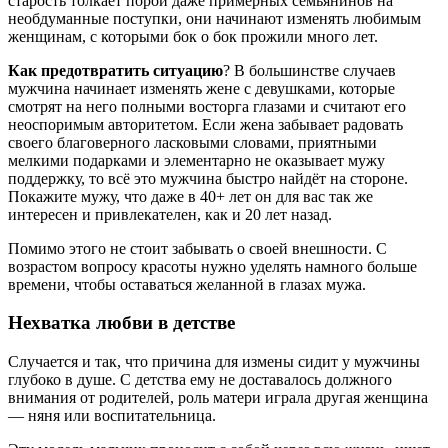
старость толкает порой даже примерных семьянинов на
необдуманные поступки, они начинают изменять любимым
женщинам, с которыми бок о бок прожили много лет.
Как предотвратить ситуацию
? В большинстве случаев
мужчина начинает изменять жене с девушками, которые
смотрят на него полными восторга глазами и считают его
неоспоримым авторитетом. Если жена забывает радовать
своего благоверного ласковыми словами, приятными
мелкими подарками и элементарно не оказывает мужу
поддержку, то всё это мужчина быстро найдёт на стороне.
Покажите мужу, что даже в 40+ лет он для вас так же
интересен и привлекателен, как и 20 лет назад.
Помимо этого не стоит забывать о своей внешности. С
возрастом вопросу красоты нужно уделять намного больше
времени, чтобы оставаться желанной в глазах мужа.
Нехватка любви в детстве
Случается и так, что причина для измены сидит у мужчины
глубоко в душе. С детства ему не доставалось должного
внимания от родителей, роль матери играла другая женщина
— няня или воспитательница.