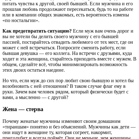
питать чувства к другой, своей бывшей. Если мужчина и его
прошлая любовь продолжают пересекаться, будь то на работе
или в компании общих знакомых, есть вероятность измены
«по ностальгии».
Как предотвратить ситуацию?
Если муж вам очень дорог и
вы не хотели бы делить своего мужчину с его бывшей
пассией, постарайтесь отвадить любимого от тех мест, где он
может с ней встречаться. Попросите сменить работу, если
бывшая девушка — его коллега. На встречи с друзьями, куда
ходит и эта женщина, старайтесь приходить вместе с мужем. В
общем, сделайте всё, чтобы минимизировать возможность
этих двоих остаться наедине.
Но что, если муж до сих пор любит свою бывшую и хотел бы
возобновить с ней отношения? В таком случае флаг ему в
руки. Зачем вам человек рядом, который физически будет с
вами, а мысленно — с другой?
Жена — стерва
Почему женатые мужчины изменяют своим домашним
«тираншам» понятно и без объяснений. Мужчины как дети —
они ищут в женщине ту, которая согреет, накормит,
приголубит и всегда поймёт. Они не меньше, чем женщины,