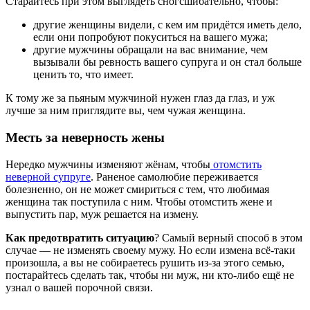
Старайтесь при этом выглядеть сногсшибательно, чтобы:
другие женщины видели, с кем им придётся иметь дело,
если они попробуют покуситься на вашего мужа;
другие мужчины обращали на вас внимание, чем
вызывали бы ревность вашего супруга и он стал больше
ценить то, что имеет.
К тому же за пьяным мужчиной нужен глаз да глаз, и уж
лучше за ним приглядите вы, чем чужая женщина.
Месть за неверность жены
Нередко мужчины изменяют жёнам, чтобы
отомстить
неверной супруге
. Раненое самолюбие переживается
болезненно, он не может смириться с тем, что любимая
женщина так поступила с ним. Чтобы отомстить жене и
выпустить пар, муж решается на измену.
Как предотвратить ситуацию
? Самый верный способ в этом
случае — не изменять своему мужу. Но если измена всё-таки
произошла, а вы не собираетесь рушить из-за этого семью,
постарайтесь сделать так, чтобы ни муж, ни кто-либо ещё не
узнал о вашей порочной связи.