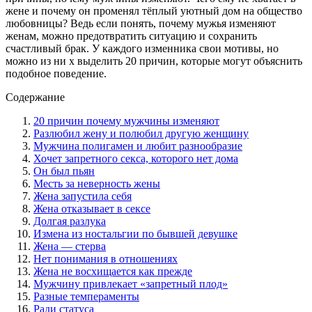
жене и почему он променял тёплый уютный дом на общество
любовницы? Ведь если понять, почему мужья изменяют
женам, можно предотвратить ситуацию и сохранить
счастливый брак. У каждого изменника свои мотивы, но
можно из ни х выделить 20 причин, которые могут объяснить
подобное поведение.
Содержание
20 причин почему мужчины изменяют
Разлюбил жену и полюбил другую женщину
Мужчина полигамен и любит разнообразие
Хочет запретного секса, которого нет дома
Он был пьян
Месть за неверность жены
Жена запустила себя
Жена отказывает в сексе
Долгая разлука
Измена из ностальгии по бывшей девушке
Жена — стерва
Нет понимания в отношениях
Жена не восхищается как прежде
Мужчину привлекает «запретный плод»
Разные темпераменты
Ради статуса