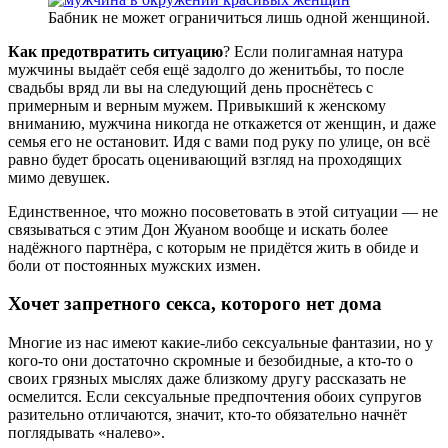
Бабник не может ограничиться лишь одной женщиной.
Как предотвратить ситуацию
? Если полигамная натура
мужчины выдаёт себя ещё задолго до женитьбы, то после
свадьбы вряд ли вы на следующий день проснётесь с
примерным и верным мужем. Привыкший к женскому
вниманию, мужчина никогда не откажется от женщин, и даже
семья его не остановит. Идя с вами под руку по улице, он всё
равно будет бросать оценивающий взгляд на проходящих
мимо девушек.
Единственное, что можно посоветовать в этой ситуации — не
связываться с этим Дон Жуаном вообще и искать более
надёжного партнёра, с которым не придётся жить в обиде и
боли от постоянных мужских измен.
Хочет запретного секса, которого нет дома
Многие из нас имеют какие-либо сексуальные фантазии, но у
кого-то они достаточно скромные и безобидные, а кто-то о
своих грязных мыслях даже близкому другу рассказать не
осмелится. Если сексуальные предпочтения обоих супругов
разительно отличаются, значит, кто-то обязательно начнёт
поглядывать «налево».