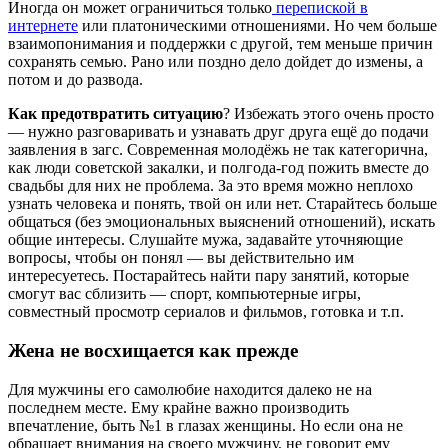
Иногда он может ограничиться только
перепиской в
интернете
или платоническими отношениями. Но чем больше
взаимопонимания и поддержки с другой, тем меньше причин
сохранять семью. Рано или поздно дело дойдет до измены, а
потом и до развода.
Как предотвратить ситуацию
? Избежать этого очень просто
— нужно разговаривать и узнавать друг друга ещё до подачи
заявления в загс. Современная молодёжь не так категорична,
как люди советской закалки, и полгода-год пожить вместе до
свадьбы для них не проблема. За это время можно неплохо
узнать человека и понять, твой он или нет. Старайтесь больше
общаться (без эмоциональных выяснений отношений), искать
общие интересы. Слушайте мужа, задавайте уточняющие
вопросы, чтобы он понял — вы действительно им
интересуетесь. Постарайтесь найти пару занятий, которые
смогут вас сблизить — спорт, компьютерные игры,
совместный просмотр сериалов и фильмов, готовка и т.п.
Жена не восхищается как прежде
Для мужчины его самолюбие находится далеко не на
последнем месте. Ему крайне важно производить
впечатление, быть №1 в глазах женщины. Но если она не
обращает внимания на своего мужчину, не говорит ему