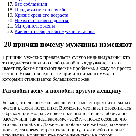
Его соблазнили
Продвижение по службе
Кризис среднего возраста
Нехватка любви в детстве
Материнство жены
Как вести себя, чтобы муж не изменял
20 причин почему мужчины изменяют
Причины мужских предательств сугубо индивидуальны: кто-
то поддаётся влиянию свободолюбивых дружков, кто-то
имеет глубокие психологические проблемы, а кому-то просто
скучно. Ниже приведены те причины измены мужа, с
которыми сталкивается большинство жен.
Разлюбил жену и полюбил другую женщину
Бывает, что человек больше не испытывает прежних нежных
чувств к своей половинке. Возможно, что пара поторопилась
с браком или молодые вовсе поженились не по любви, а по
расчёту или, так называемому, «залёту», позже осознав, что
это было ошибкой. Даже если любовь все же была, мужчина
мог спустя время встретить женщину, о которой он мечтал
всю жизнь, но нашёл уже после женитьбы на другой.