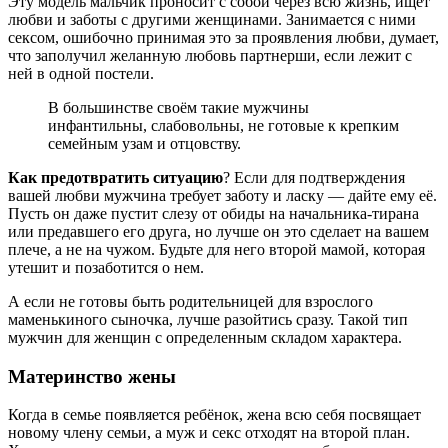
Эту модель мальчик проносит с собой через всю жизнь, ищет
любви и заботы с другими женщинами. Занимается с ними
сексом, ошибочно принимая это за проявления любви, думает,
что заполучил желанную любовь партнерши, если лежит с
ней в одной постели.
В большинстве своём такие мужчины
инфантильны, слабовольны, не готовые к крепким
семейным узам и отцовству.
Как предотвратить ситуацию
? Если для подтверждения
вашей любви мужчина требует заботу и ласку — дайте ему её.
Пусть он даже пустит слезу от обиды на начальника-тирана
или предавшего его друга, но лучше он это сделает на вашем
плече, а не на чужом. Будьте для него второй мамой, которая
утешит и позаботится о нем.
А если не готовы быть родительницей для взрослого
маменькиного сыночка, лучше разойтись сразу. Такой тип
мужчин для женщин с определенным складом характера.
Материнство жены
Когда в семье появляется ребёнок, жена всю себя посвящает
новому члену семьи, а муж и секс отходят на второй план.