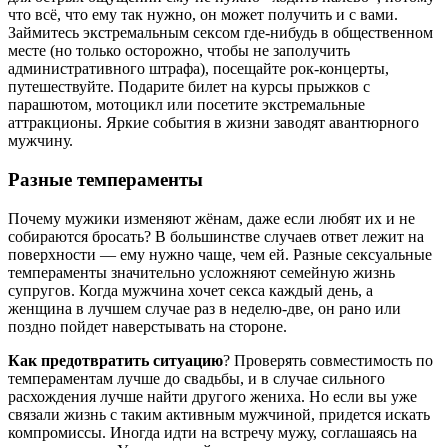
что всё, что ему так нужно, он может получить и с вами.
Займитесь экстремальным сексом где-нибудь в общественном
месте (но только осторожно, чтобы не заполучить
административного штрафа), посещайте рок-концерты,
путешествуйте. Подарите билет на курсы прыжков с
парашютом, мотоцикл или посетите экстремальные
аттракционы. Яркие события в жизни заводят авантюрного
мужчину.
Разные темпераменты
Почему мужики изменяют жёнам, даже если любят их и не
собираются бросать? В большинстве случаев ответ лежит на
поверхности — ему нужно чаще, чем ей. Разные сексуальные
темпераменты значительно усложняют семейную жизнь
супругов. Когда мужчина хочет секса каждый день, а
женщина в лучшем случае раз в неделю-две, он рано или
поздно пойдет наверстывать на стороне.
Как предотвратить ситуацию
? Проверять совместимость по
темпераментам лучше до свадьбы, и в случае сильного
расхождения лучше найти другого жениха. Но если вы уже
связали жизнь с таким активным мужчиной, придется искать
компромиссы. Иногда идти на встречу мужу, соглашаясь на