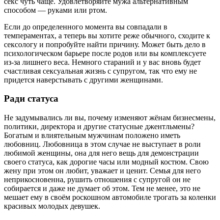
секс чуть чаще. Удовлетворяйте мужа альтернативным
способом — руками или ртом.
Если до определенного момента вы совпадали в
темпераментах, а теперь вы хотите реже обычного, сходите к
сексологу и попробуйте найти причину. Может быть дело в
психологическом барьере после родов или вы комплексуете
из-за лишнего веса. Немного стараний и у вас вновь будет
счастливая сексуальная жизнь с супругом, так что ему не
придется наверстывать с другими женщинами.
Ради статуса
Не задумывались ли вы, почему изменяют жёнам бизнесмены,
политики, директора и другие статусные джентльмены?
Богатым и влиятельным мужчинам положено иметь
любовниц. Любовница в этом случае не выступает в роли
любимой женщины, она для него вещь для демонстрации
своего статуса, как дорогие часы или модный костюм. Свою
жену при этом он любит, уважает и ценит. Семья для него
неприкосновенна, рушить отношения с супругой он не
собирается и даже не думает об этом. Тем не менее, это не
мешает ему в своём роскошном автомобиле трогать за коленки
красивых молодых девушек.