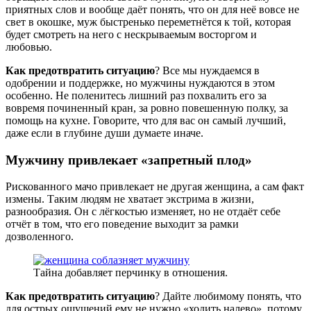
приятных слов и вообще даёт понять, что он для неё вовсе не
свет в окошке, муж быстренько переметнётся к той, которая
будет смотреть на него с нескрываемым восторгом и
любовью.
Как предотвратить ситуацию
? Все мы нуждаемся в
одобрении и поддержке, но мужчины нуждаются в этом
особенно. Не поленитесь лишний раз похвалить его за
вовремя починенный кран, за ровно повешенную полку, за
помощь на кухне. Говорите, что для вас он самый лучший,
даже если в глубине души думаете иначе.
Мужчину привлекает «запретный плод»
Рискованного мачо привлекает не другая женщина, а сам факт
измены. Таким людям не хватает экстрима в жизни,
разнообразия. Он с лёгкостью изменяет, но не отдаёт себе
отчёт в том, что его поведение выходит за рамки
дозволенного.
Тайна добавляет перчинку в отношения.
Как предотвратить ситуацию
? Дайте любимому понять, что
для острых ощущений ему не нужно «ходить налево», потому