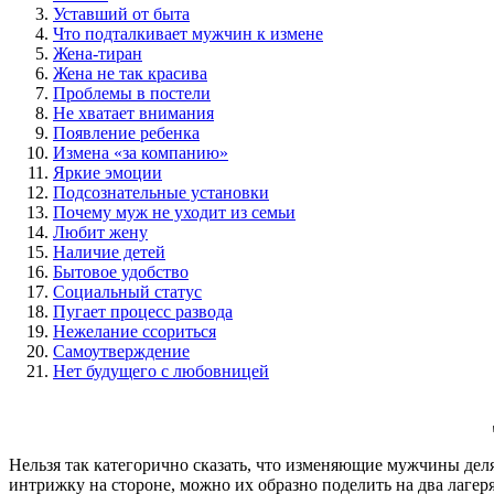
Уставший от быта
Что подталкивает мужчин к измене
Жена-тиран
Жена не так красива
Проблемы в постели
Не хватает внимания
Появление ребенка
Измена «за компанию»
Яркие эмоции
Подсознательные установки
Почему муж не уходит из семьи
Любит жену
Наличие детей
Бытовое удобство
Социальный статус
Пугает процесс развода
Нежелание ссориться
Самоутверждение
Нет будущего с любовницей
Нельзя так категорично сказать, что изменяющие мужчины делятс
интрижку на стороне, можно их образно поделить на два лагеря