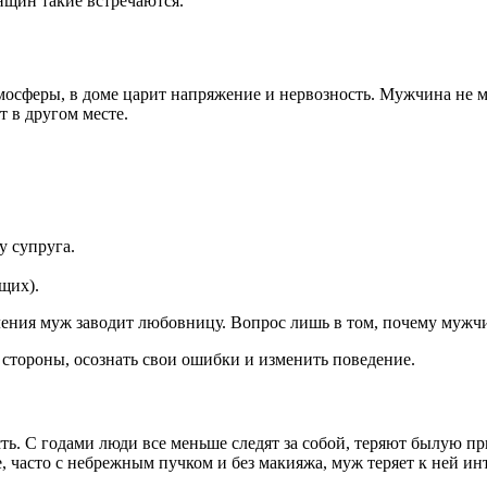
нщин такие встречаются.
осферы, в доме царит напряжение и нервозность. Мужчина не мо
т в другом месте.
у супруга.
щих).
ления муж заводит любовницу. Вопрос лишь в том, почему мужчин
о стороны, осознать свои ошибки и изменить поведение.
ть. С годами люди все меньше следят за собой, теряют былую п
 часто с небрежным пучком и без макияжа, муж теряет к ней инт