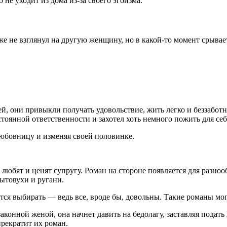
не уходит из дома из-за своего эгоизма.
аже не взглянул на другую женщину, но в какой-то момент срывае
 они привыкли получать удовольствие, жить легко и беззаботн
тоянной ответственности и захотел хоть немного пожить для себ
любовницу и изменяя своей половинке.
 любят и ценят супругу. Роман на стороне появляется для разно
бытовухи и ругани.
ся выбирать — ведь все, вроде бы, довольны. Такие романы могу
аконной женой, она начнет давить на бедолагу, заставляя подать
прекратит их роман.