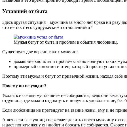
Казанова в это время приятно проводит время с любовницей, но 
Уставший от быта
Здесь другая ситуация – мужчина за много лет брака ни разу д
что не так с его супружескими отношениями?
Мужья бегут от быта и проблем в объятия любовниц.
Существует две версии таких мужчин:
домашние хлопоты и проблемы мало волнуют таких мужей,
примерный семьянин и отец, который просто устал от пос
Поэтому эти мужья и бегут от привычной жизни, находя себе 
Почему он не уходит?
Уходить из семьи «уставшие» не собираются, ведь они зачастую
отдушина, где можно отдохнуть и получить удовольствие, без 
Если любовница не претендует на звание жены, ему и не придет
А вот если разлучница не желает делить своего мужчину с его з
и даст понять: жену он любит и бросать не собирается. Скорее 