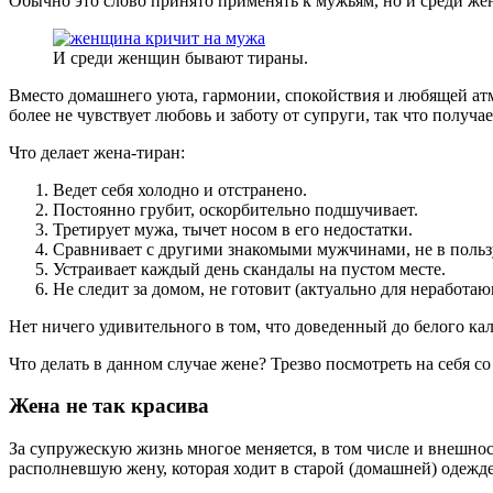
Обычно это слово принято применять к мужьям, но и среди же
И среди женщин бывают тираны.
Вместо домашнего уюта, гармонии, спокойствия и любящей атм
более не чувствует любовь и заботу от супруги, так что получае
Что делает жена-тиран:
Ведет себя холодно и отстранено.
Постоянно грубит, оскорбительно подшучивает.
Третирует мужа, тычет носом в его недостатки.
Сравнивает с другими знакомыми мужчинами, не в польз
Устраивает каждый день скандалы на пустом месте.
Не следит за домом, не готовит (актуально для неработаю
Нет ничего удивительного в том, что доведенный до белого ка
Что делать в данном случае жене? Трезво посмотреть на себя с
Жена не так красива
За супружескую жизнь многое меняется, в том числе и внешнос
располневшую жену, которая ходит в старой (домашней) одежде,