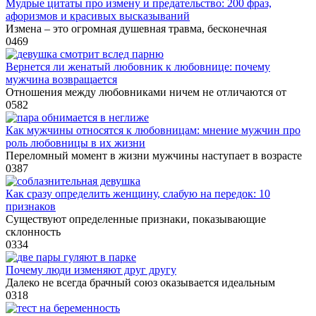
Мудрые цитаты про измену и предательство: 200 фраз,
афоризмов и красивых высказываний
Измена – это огромная душевная травма, бесконечная
0
469
Вернется ли женатый любовник к любовнице: почему
мужчина возвращается
Отношения между любовниками ничем не отличаются от
0
582
Как мужчины относятся к любовницам: мнение мужчин про
роль любовницы в их жизни
Переломный момент в жизни мужчины наступает в возрасте
0
387
Как сразу определить женщину, слабую на передок: 10
признаков
Существуют определенные признаки, показывающие
склонность
0
334
Почему люди изменяют друг другу
Далеко не всегда брачный союз оказывается идеальным
0
318