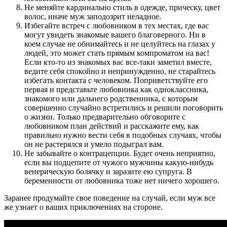
Не меняйте кардинально стиль в одежде, прическу, цвет
волос, иначе муж заподозрит неладное.
Избегайте встреч с любовником в тех местах, где вас
могут увидеть знакомые вашего благоверного. Ни в
коем случае не обнимайтесь и не целуйтесь на глазах у
людей, это может стать прямым компроматом на вас!
Если кто-то из знакомых вас все-таки заметил вместе,
ведите себя спокойно и непринужденно, не старайтесь
избегать контакта с человеком. Поприветствуйте его
первая и представьте любовника как одноклассника,
знакомого или дальнего родственника, с которым
совершенно случайно встретились и решили поговорить
о жизни. Только предварительно обговорите с
любовником план действий и расскажите ему, как
правильно нужно вести себя в подобных случаях, чтобы
он не растерялся и умело подыграл вам.
Не забывайте о контрацепции. Будет очень неприятно,
если вы подцепите от чужого мужчины какую-нибудь
венерическую болячку и заразите ею супруга. В
беременности от любовника тоже нет ничего хорошего.
Заранее продумайте свое поведение на случай, если муж все
же узнает о ваших приключениях на стороне.