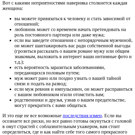
Вот с какими неприятностями наверняка столкнется каждая
женщина:
вы можете привязаться к человеку и стать зависимой от
отношений;
любовник может со временем начать претендовать на
роль постоянного партнера или даже мужа;
если вы заведете отношения с непорядочным мужчиной,
он может шантажировать вас ради собственной выгоды
(грозиться рассказать о вашем романе мужу или общим
знакомым, выложить в интернет ваши интимные фото и
т.д.);
есть вероятность заразиться заболеваниями,
передающихся половым путем;
муж может рано или поздно узнать о вашей тайной
связи и подать на развод;
если муж ревнив и импульсивен, он может расправиться
с вашим любовником и\или отомстить вам;
родственники и друзья, узнав о вашем предательстве,
могут прекратить с вами общаться.
И это еще не все возможные
последствия измен
. Если вы
осознаете все риски, но все равно готовы окунуться с головой
в омут страстей с соблазнительным ухажером, вам стоит
определиться, где и как найти себе того самого прекрасного