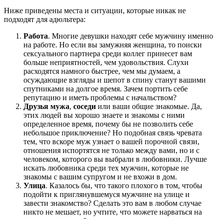
Ниже приведены места и ситуации, которые никак не
подходят для адюльтера:
Работа
. Многие девушки находят себе мужчину именно
на работе. Но если вы замужняя женщина, то поиски
сексуального партнера среди коллег принесет вам
больше неприятностей, чем удовольствия. Слухи
расходятся намного быстрее, чем мы думаем, а
осуждающие взгляды и шепот в спину станут вашими
спутниками на долгое время. Зачем портить себе
репутацию и иметь проблемы с начальством?
Друзья мужа
,
соседи
или ваши общие знакомые. Да,
этих людей вы хорошо знаете и знакомы с ними
определенное время, почему бы не позволить себе
небольшое приключение? Но подобная связь чревата
тем, что вскоре муж узнает о вашей порочной связи,
отношения испортятся не только между вами, но и с
человеком, которого вы выбрали в любовники. Лучше
искать любовника среди тех мужчин, которые не
знакомы с вашим супругом и не вхожи в дом.
Улица
. Казалось бы, что такого плохого в том, чтобы
подойти к приглянувшемуся мужчине на улице и
завести знакомство? Сделать это вам в любом случае
никто не мешает, но учтите, что можете нарваться на