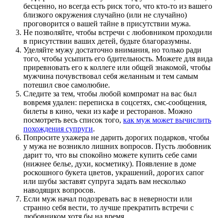
бесценно, но всегда есть риск того, что кто-то из вашего
близкого окружения случайно (или не случайно)
проговорится о вашей тайне в присутствии мужа.
Не позволяйте, чтобы встречи с любовником проходили
в присутствии ваших детей, будьте благоразумны.
Уделяйте мужу достаточно внимания, но только ради
того, чтобы усыпить его бдительность. Можете для вида
приревновать его к коллеге или общей знакомой, чтобы
мужчина почувствовал себя желанным и тем самым
потешил свое самолюбие.
Следите за тем, чтобы любой компромат на вас был
вовремя удален: переписка в соцсетях, смс-сообщения,
билеты в кино, чеки из кафе и ресторанов. Можно
посмотреть весь список того,
как муж может вычислить
похождения супруги
.
Попросите ухажера не дарить дорогих подарков, чтобы
у мужа не возникло лишних вопросов. Пусть любовник
дарит то, что вы спокойно можете купить себе сами
(нижнее белье, духи, косметику). Появление в доме
роскошного букета цветов, украшений, дорогих сапог
или шубы заставят супруга задать вам несколько
наводящих вопросов.
Если муж начал подозревать вас в неверности или
странно себя вести, то лучше прекратить встречи с
любовником хотя бы на время.